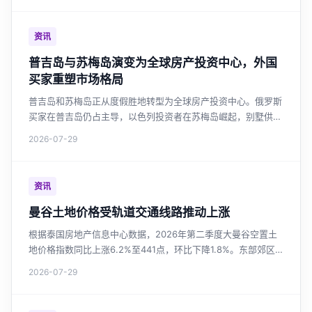
资讯
普吉岛与苏梅岛演变为全球房产投资中心，外国
买家重塑市场格局
普吉岛和苏梅岛正从度假胜地转型为全球房产投资中心。俄罗斯
买家在普吉岛仍占主导，以色列投资者在苏梅岛崛起，别墅供应
量激增超越普吉岛，市场呼吁加强监管与房产税改革。
2026-07-29
资讯
曼谷土地价格受轨道交通线路推动上涨
根据泰国房地产信息中心数据，2026年第二季度大曼谷空置土
地价格指数同比上涨6.2%至441点，环比下降1.8%。东部郊区
土地价格涨幅最大，达36.3%。轨道交通沿线土地价值持续上
2026-07-29
升，绿色线延长段涨幅17.6%。市场整体趋于稳定，但新线路投
资区域仍具增长潜力。对于关注曼谷房价和泰国投资房产的投资
者，这是重要的市场参考。