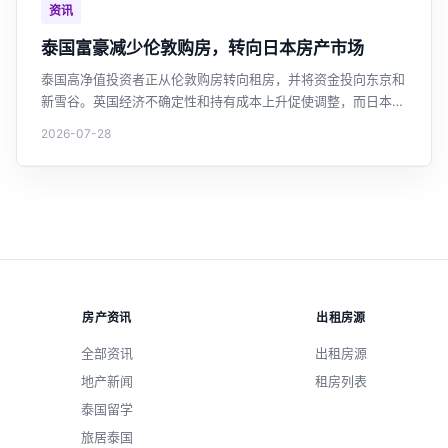
资讯
泰国富豪减少伦敦购房，转向日本房产市场
泰国高净值投资者正从伦敦购房转向租房，并将资金投向东京和
新雪谷。英国经济不确定性和持有成本上升促使调整，而日本因
日元贬值和市场稳定更具吸引力。这一趋势反映了泰国投资者海
2026-07-28
外房产投资策略的新变化。
房产资讯
出租房源
全部资讯
出租房源
地产新闻
租房列表
泰国留学
旅居泰国