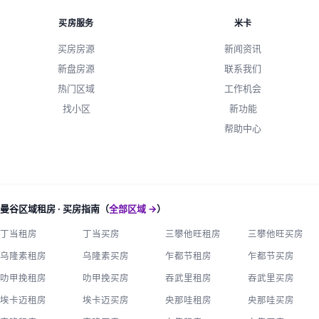
买房服务
米卡
买房房源
新闻资讯
新盘房源
联系我们
热门区域
工作机会
找小区
新功能
帮助中心
曼谷区域租房 · 买房指南（
全部区域 →
）
丁当租房
丁当买房
三攀他旺租房
三攀他旺买房
乌隆素租房
乌隆素买房
乍都节租房
乍都节买房
叻甲挽租房
叻甲挽买房
吞武里租房
吞武里买房
埃卡迈租房
埃卡迈买房
央那哇租房
央那哇买房