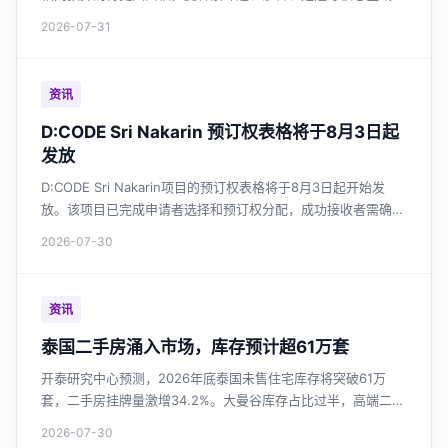
售活跃，外国买家约占三成。全国未售住宅库存高企，开发商持
2026-07-31
续缩减新盘，转售市场正成为购房者高性价比之选。
资讯
D:CODE Sri Nakarin 预订权表格将于8月3日起
发放
D:CODE Sri Nakarin项目的预订权表格将于8月3日起开始发
放。该项目已完成申请者选择和预订权分配，成功接收者需确认
并提交财务评估文件。
2026-07-30
资讯
泰国二手房涌入市场，库存预计超61万套
开泰研究中心预测，2026年底泰国未售住宅库存将突破61万
套，二手房挂牌量激增34.2%。大曼谷库存占比过半，高端二手
供应增长最快。市场供过于求强化买家议价能力，开发商投资谨
2026-07-30
慎。政府延长房贷优惠，但提振作用有限。