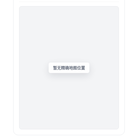
暂无精确地图位置