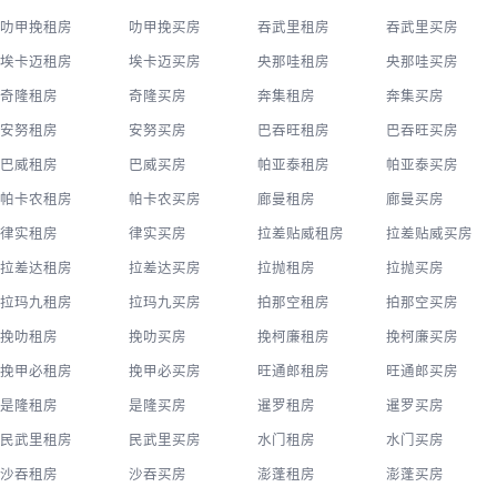
叻甲挽租房
叻甲挽买房
吞武里租房
吞武里买房
埃卡迈租房
埃卡迈买房
央那哇租房
央那哇买房
奇隆租房
奇隆买房
奔集租房
奔集买房
安努租房
安努买房
巴吞旺租房
巴吞旺买房
巴威租房
巴威买房
帕亚泰租房
帕亚泰买房
帕卡农租房
帕卡农买房
廊曼租房
廊曼买房
律实租房
律实买房
拉差贴威租房
拉差贴威买房
拉差达租房
拉差达买房
拉抛租房
拉抛买房
拉玛九租房
拉玛九买房
拍那空租房
拍那空买房
挽叻租房
挽叻买房
挽柯廉租房
挽柯廉买房
挽甲必租房
挽甲必买房
旺通郎租房
旺通郎买房
是隆租房
是隆买房
暹罗租房
暹罗买房
民武里租房
民武里买房
水门租房
水门买房
沙吞租房
沙吞买房
澎蓬租房
澎蓬买房