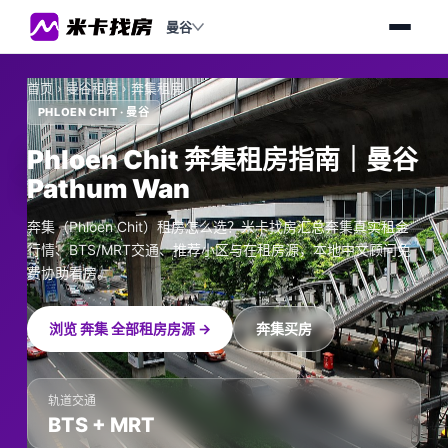
曼谷
首页
›
曼谷租房
›
奔集租房
PHLOEN CHIT · 曼谷
Phloen Chit 奔集租房指南｜曼谷
Pathum Wan
奔集（Phloen Chit）租房怎么选？米卡找房汇总奔集真实租金
行情、BTS/MRT交通、推荐小区与在租房源，本地中文顾问免
费协助看房。
浏览 奔集 全部租房房源 →
奔集买房
轨道交通
BTS + MRT