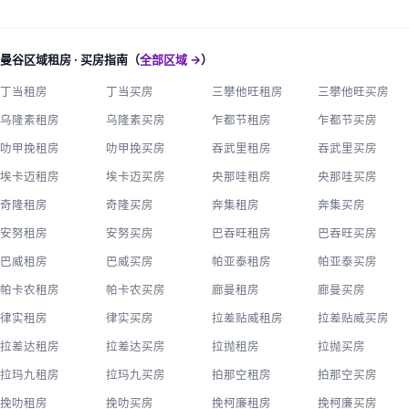
曼谷区域租房 · 买房指南（
全部区域 →
）
丁当租房
丁当买房
三攀他旺租房
三攀他旺买房
乌隆素租房
乌隆素买房
乍都节租房
乍都节买房
叻甲挽租房
叻甲挽买房
吞武里租房
吞武里买房
埃卡迈租房
埃卡迈买房
央那哇租房
央那哇买房
奇隆租房
奇隆买房
奔集租房
奔集买房
安努租房
安努买房
巴吞旺租房
巴吞旺买房
巴威租房
巴威买房
帕亚泰租房
帕亚泰买房
帕卡农租房
帕卡农买房
廊曼租房
廊曼买房
律实租房
律实买房
拉差贴威租房
拉差贴威买房
拉差达租房
拉差达买房
拉抛租房
拉抛买房
拉玛九租房
拉玛九买房
拍那空租房
拍那空买房
挽叻租房
挽叻买房
挽柯廉租房
挽柯廉买房