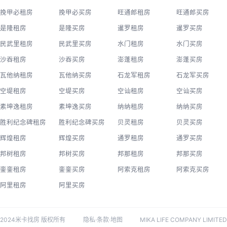
挽甲必租房
挽甲必买房
旺通郎租房
旺通郎买房
是隆租房
是隆买房
暹罗租房
暹罗买房
民武里租房
民武里买房
水门租房
水门买房
沙吞租房
沙吞买房
澎蓬租房
澎蓬买房
瓦他纳租房
瓦他纳买房
石龙军租房
石龙军买房
空堤租房
空堤买房
空讪租房
空讪买房
素坤逸租房
素坤逸买房
纳纳租房
纳纳买房
胜利纪念碑租房
胜利纪念碑买房
贝灵租房
贝灵买房
辉煌租房
辉煌买房
通罗租房
通罗买房
邦树租房
邦树买房
邦那租房
邦那买房
銮銮租房
銮銮买房
阿索克租房
阿索克买房
阿里租房
阿里买房
2024米卡找房 版权所有
隐私
·
条款
·
地图
MIKA LIFE COMPANY LIMITED