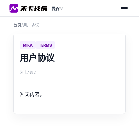
曼谷
首页
/
用户协议
MIKA
TERMS
用户协议
米卡找房
暂无内容。