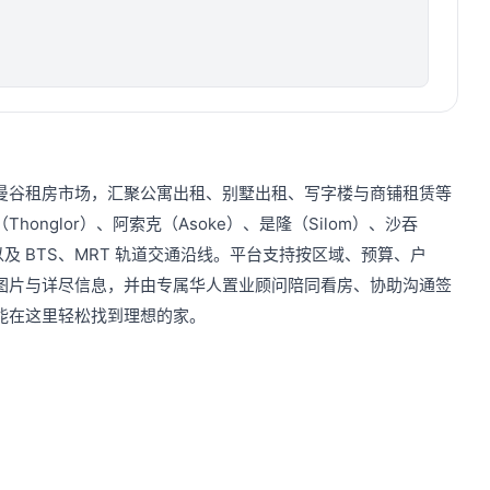
曼谷租房市场，汇聚公寓出租、别墅出租、写字楼与商铺租赁等
honglor）、阿索克（Asoke）、是隆（Silom）、沙吞
圈，以及 BTS、MRT 轨道交通沿线。平台支持按区域、预算、户
图片与详尽信息，并由专属华人置业顾问陪同看房、协助沟通签
能在这里轻松找到理想的家。