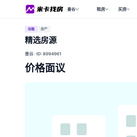
租房
买房
曼谷
出租
房产
精选房源
曼谷 · ID: 8994961
价格面议