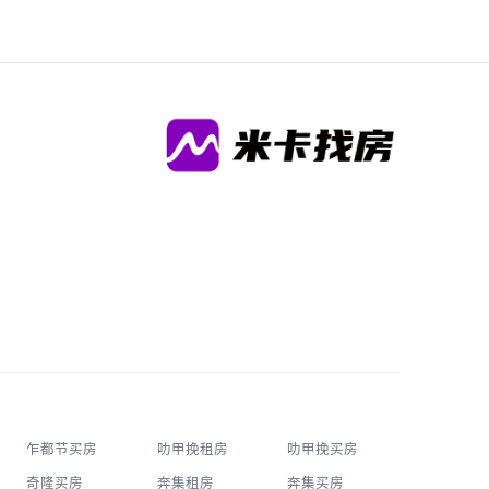
乍都节买房
叻甲挽租房
叻甲挽买房
奇隆买房
奔集租房
奔集买房