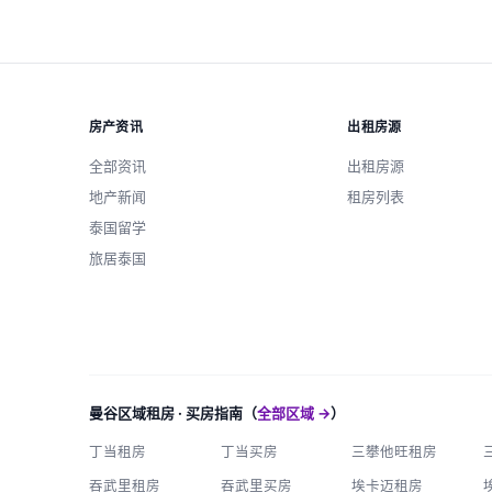
房产资讯
出租房源
全部资讯
出租房源
地产新闻
租房列表
泰国留学
旅居泰国
曼谷区域租房 · 买房指南（
全部区域 →
）
丁当租房
丁当买房
三攀他旺租房
吞武里租房
吞武里买房
埃卡迈租房