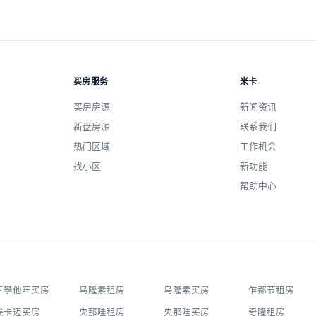
买房服务
米卡
买房房源
新闻资讯
新盘房源
联系我们
热门区域
工作机会
找小区
新功能
帮助中心
三攀他旺买房
乌隆素租房
乌隆素买房
乍都节租房
埃卡迈买房
央那哇租房
央那哇买房
奇隆租房