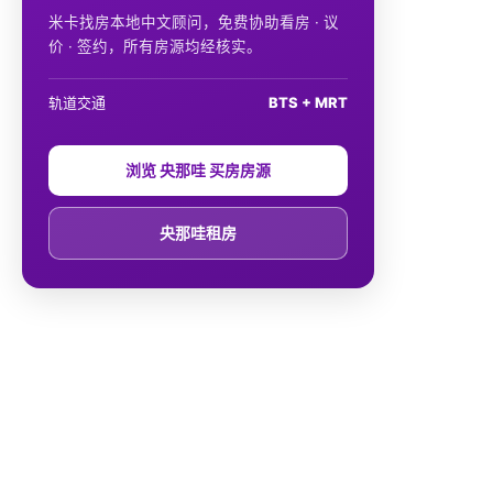
米卡找房本地中文顾问，免费协助看房 · 议
价 · 签约，所有房源均经核实。
轨道交通
BTS + MRT
浏览 央那哇 买房房源
央那哇租房