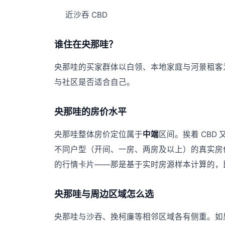
近沙吞 CBD
谁住在央那哇？
央那哇的买家群体以白领、本地家庭与河景租客
与社区是否适合自己。
央那哇的房价水平
央那哇整体房价定位属于
中端
区间。挨着 CB
不同户型（开间、一房、两房及以上）的真实房
的行情卡片——那是基于实时房源样本计算的，
央那哇与周边区域怎么选
央那哇与沙吞、挽柯廉等相邻区域各有侧重。如