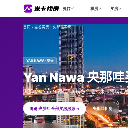
租房
买房
曼谷
首页
›
曼谷买房
›
央那哇买房
YAN NAWA · 曼谷
Yan Nawa 央那
央那哇（Yan Nawa）买房怎么选？米卡找房
浏览 央那哇 全部买房房源 →
央那哇租房