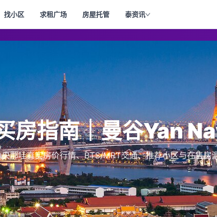
找小区
求租广场
房屋托管
泰资讯
哇买房指南｜曼谷Yan Na
汇总央那哇真实房价行情、BTS/MRT交通、推荐小区与在售