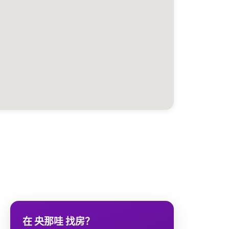
在 央那哇 找房？