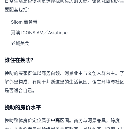
日常生活是否便利是选择挽叻买房的关键。该区域周边的主
要配套包括：
Silom 商务带
河滨 ICONSIAM／Asiatique
老城美食
谁住在挽叻？
挽叻的买家群体以商务白领、河景业主与文创人群为主。了
解邻里构成，有助于判断这里的生活氛围、语言环境与社区
是否适合自己。
挽叻的房价水平
挽叻整体房价定位属于
中高
区间。商务与河景兼具，跨度