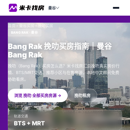
曼谷
首页
›
曼谷买房
›
挽叻买房
BANG RAK · 曼谷
Bang Rak 挽叻买房指南｜曼谷
Bang Rak
挽叻（Bang Rak）买房怎么选？米卡找房汇总挽叻真实房价行
情、BTS/MRT交通、推荐小区与在售房源，本地中文顾问免费
协助看房。
浏览 挽叻 全部买房房源 →
挽叻租房
轨道交通
BTS + MRT