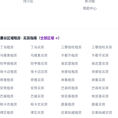
找小区
新功能
帮助中心
曼谷区域租房 · 买房指南（
全部区域 →
）
丁当租房
丁当买房
三攀他旺租房
三攀他旺买房
乌隆素租房
乌隆素买房
乍都节租房
乍都节买房
叻甲挽租房
叻甲挽买房
吞武里租房
吞武里买房
埃卡迈租房
埃卡迈买房
央那哇租房
央那哇买房
奇隆租房
奇隆买房
奔集租房
奔集买房
安努租房
安努买房
巴吞旺租房
巴吞旺买房
巴威租房
巴威买房
帕亚泰租房
帕亚泰买房
帕卡农租房
帕卡农买房
廊曼租房
廊曼买房
律实租房
律实买房
拉差贴威租房
拉差贴威买房