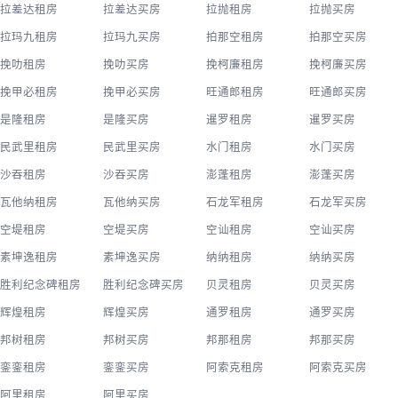
拉差达租房
拉差达买房
拉抛租房
拉抛买房
拉玛九租房
拉玛九买房
拍那空租房
拍那空买房
挽叻租房
挽叻买房
挽柯廉租房
挽柯廉买房
挽甲必租房
挽甲必买房
旺通郎租房
旺通郎买房
是隆租房
是隆买房
暹罗租房
暹罗买房
民武里租房
民武里买房
水门租房
水门买房
沙吞租房
沙吞买房
澎蓬租房
澎蓬买房
瓦他纳租房
瓦他纳买房
石龙军租房
石龙军买房
空堤租房
空堤买房
空讪租房
空讪买房
素坤逸租房
素坤逸买房
纳纳租房
纳纳买房
胜利纪念碑租房
胜利纪念碑买房
贝灵租房
贝灵买房
辉煌租房
辉煌买房
通罗租房
通罗买房
邦树租房
邦树买房
邦那租房
邦那买房
銮銮租房
銮銮买房
阿索克租房
阿索克买房
阿里租房
阿里买房