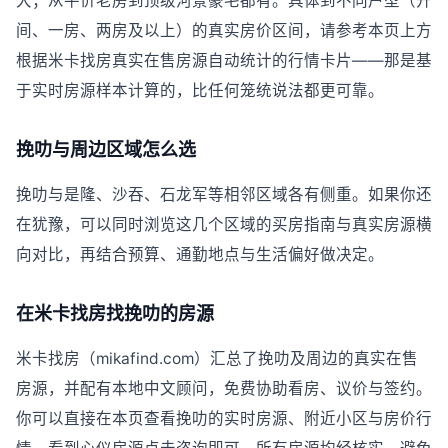
大；从平价老房到顶级河景豪宅都有。具体到不同户型（开
间、一房、两房及以上）的真实房价区间，请参考本页上方
根据米卡找房真实在售房源自动统计的行情卡片——那是基
于实时房源样本计算的，比任何笼统说法都更可靠。
挽叻与周边区域怎么选
挽叻与是隆、沙吞、石龙军等相邻区域各有侧重。如果你还
在犹豫，可以同时浏览这几个区域的买房指南与真实房源横
向对比，再结合预算、通勤地点与生活偏好做决定。
在米卡找房找挽叻的房源
米卡找房（mikafind.com）汇总了挽叻及周边的真实在售
房源，并配有本地中文顾问，免费协助看房、议价与签约。
你可以直接在本页查看挽叻的实时房源、附近小区与房价行