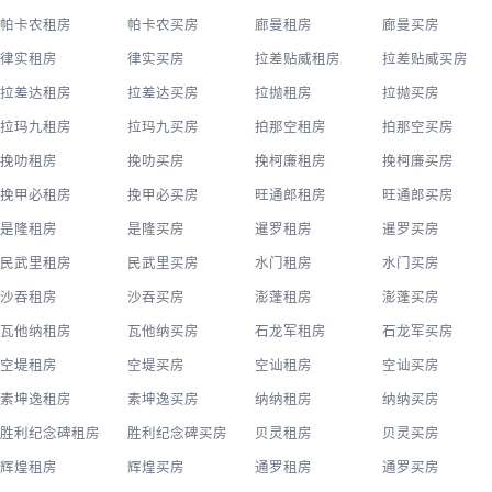
帕卡农租房
帕卡农买房
廊曼租房
廊曼买房
律实租房
律实买房
拉差贴威租房
拉差贴威买房
拉差达租房
拉差达买房
拉抛租房
拉抛买房
拉玛九租房
拉玛九买房
拍那空租房
拍那空买房
挽叻租房
挽叻买房
挽柯廉租房
挽柯廉买房
挽甲必租房
挽甲必买房
旺通郎租房
旺通郎买房
是隆租房
是隆买房
暹罗租房
暹罗买房
民武里租房
民武里买房
水门租房
水门买房
沙吞租房
沙吞买房
澎蓬租房
澎蓬买房
瓦他纳租房
瓦他纳买房
石龙军租房
石龙军买房
空堤租房
空堤买房
空讪租房
空讪买房
素坤逸租房
素坤逸买房
纳纳租房
纳纳买房
胜利纪念碑租房
胜利纪念碑买房
贝灵租房
贝灵买房
辉煌租房
辉煌买房
通罗租房
通罗买房