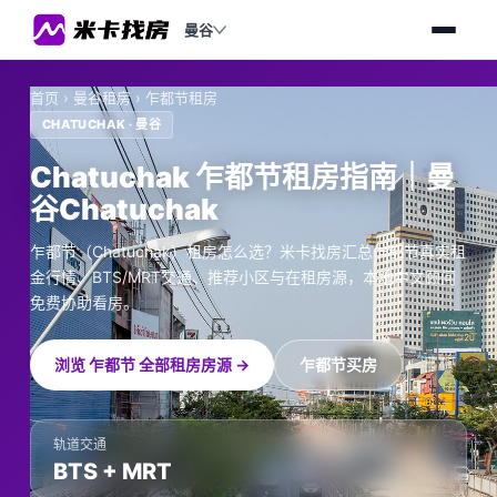
曼谷
首页
›
曼谷租房
›
乍都节租房
CHATUCHAK · 曼谷
Chatuchak 乍都节租房指南｜曼
谷Chatuchak
乍都节（Chatuchak）租房怎么选？米卡找房汇总乍都节真实租
金行情、BTS/MRT交通、推荐小区与在租房源，本地中文顾问
免费协助看房。
浏览 乍都节 全部租房房源 →
乍都节买房
轨道交通
BTS + MRT