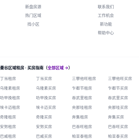
新盘房源
联系我们
热门区域
工作机会
找小区
新功能
帮助中心
曼谷区域租房 · 买房指南（
全部区域 →
）
丁当租房
丁当买房
三攀他旺租房
三攀他旺买房
乌隆素租房
乌隆素买房
乍都节租房
乍都节买房
叻甲挽租房
叻甲挽买房
吞武里租房
吞武里买房
埃卡迈租房
埃卡迈买房
央那哇租房
央那哇买房
奇隆租房
奇隆买房
奔集租房
奔集买房
安努租房
安努买房
巴吞旺租房
巴吞旺买房
巴威租房
巴威买房
帕亚泰租房
帕亚泰买房