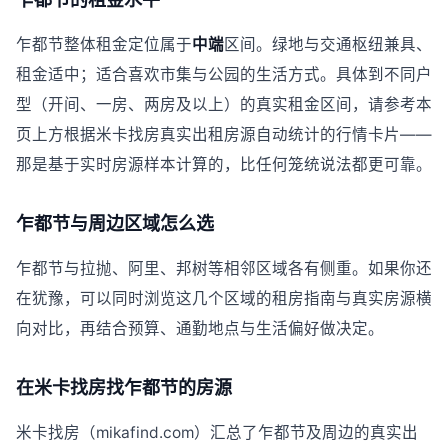
乍都节整体租金定位属于
中端
区间。绿地与交通枢纽兼具、
租金适中；适合喜欢市集与公园的生活方式。具体到不同户
型（开间、一房、两房及以上）的真实租金区间，请参考本
页上方根据米卡找房真实出租房源自动统计的行情卡片——
那是基于实时房源样本计算的，比任何笼统说法都更可靠。
乍都节与周边区域怎么选
乍都节与拉抛、阿里、邦树等相邻区域各有侧重。如果你还
在犹豫，可以同时浏览这几个区域的租房指南与真实房源横
向对比，再结合预算、通勤地点与生活偏好做决定。
在米卡找房找乍都节的房源
米卡找房（mikafind.com）汇总了乍都节及周边的真实出