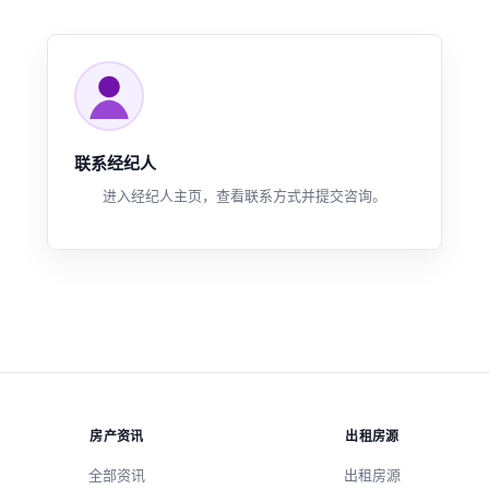
联系经纪人
进入经纪人主页，查看联系方式并提交咨询。
房产资讯
出租房源
全部资讯
出租房源