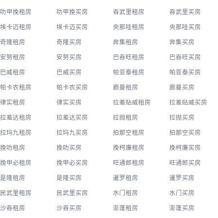
叻甲挽租房
叻甲挽买房
吞武里租房
吞武里买房
埃卡迈租房
埃卡迈买房
央那哇租房
央那哇买房
奇隆租房
奇隆买房
奔集租房
奔集买房
安努租房
安努买房
巴吞旺租房
巴吞旺买房
巴威租房
巴威买房
帕亚泰租房
帕亚泰买房
帕卡农租房
帕卡农买房
廊曼租房
廊曼买房
律实租房
律实买房
拉差贴威租房
拉差贴威买房
拉差达租房
拉差达买房
拉抛租房
拉抛买房
拉玛九租房
拉玛九买房
拍那空租房
拍那空买房
挽叻租房
挽叻买房
挽柯廉租房
挽柯廉买房
挽甲必租房
挽甲必买房
旺通郎租房
旺通郎买房
是隆租房
是隆买房
暹罗租房
暹罗买房
民武里租房
民武里买房
水门租房
水门买房
沙吞租房
沙吞买房
澎蓬租房
澎蓬买房