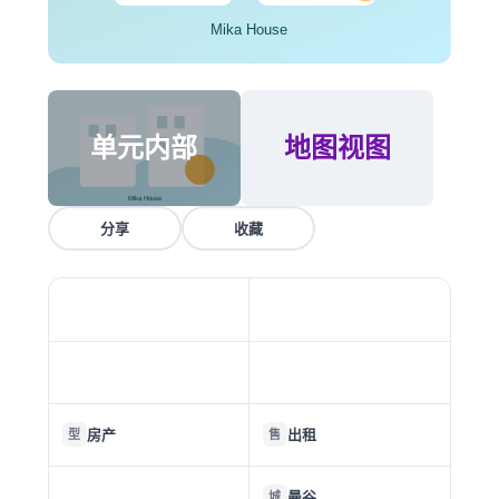
单元内部
地图视图
分享
收藏
房产
出租
型
售
曼谷
城