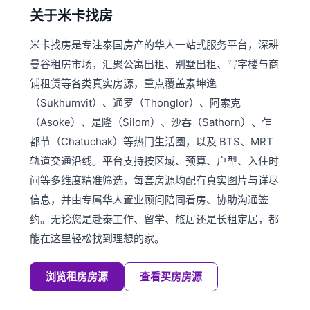
关于米卡找房
米卡找房是专注泰国房产的华人一站式服务平台，深耕
曼谷租房市场，汇聚公寓出租、别墅出租、写字楼与商
铺租赁等各类真实房源，重点覆盖素坤逸
（Sukhumvit）、通罗（Thonglor）、阿索克
（Asoke）、是隆（Silom）、沙吞（Sathorn）、乍
都节（Chatuchak）等热门生活圈，以及 BTS、MRT
轨道交通沿线。平台支持按区域、预算、户型、入住时
间等多维度精准筛选，每套房源均配有真实图片与详尽
信息，并由专属华人置业顾问陪同看房、协助沟通签
约。无论您是赴泰工作、留学、旅居还是长租定居，都
能在这里轻松找到理想的家。
浏览租房房源
查看买房房源