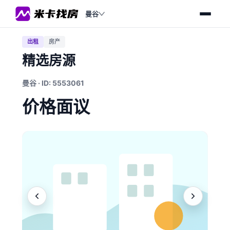
曼谷
出租
房产
精选房源
曼谷 · ID: 5553061
价格面议