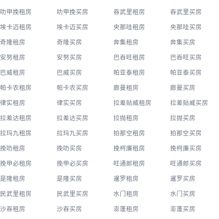
叻甲挽租房
叻甲挽买房
吞武里租房
吞武里买房
埃卡迈租房
埃卡迈买房
央那哇租房
央那哇买房
奇隆租房
奇隆买房
奔集租房
奔集买房
安努租房
安努买房
巴吞旺租房
巴吞旺买房
巴威租房
巴威买房
帕亚泰租房
帕亚泰买房
帕卡农租房
帕卡农买房
廊曼租房
廊曼买房
律实租房
律实买房
拉差贴威租房
拉差贴威买房
拉差达租房
拉差达买房
拉抛租房
拉抛买房
拉玛九租房
拉玛九买房
拍那空租房
拍那空买房
挽叻租房
挽叻买房
挽柯廉租房
挽柯廉买房
挽甲必租房
挽甲必买房
旺通郎租房
旺通郎买房
是隆租房
是隆买房
暹罗租房
暹罗买房
民武里租房
民武里买房
水门租房
水门买房
沙吞租房
沙吞买房
澎蓬租房
澎蓬买房