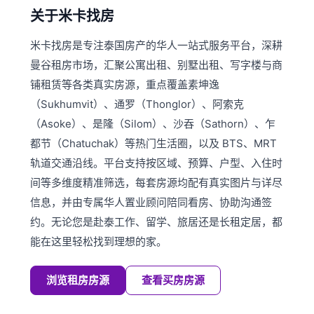
关于米卡找房
米卡找房是专注泰国房产的华人一站式服务平台，深耕
曼谷租房市场，汇聚公寓出租、别墅出租、写字楼与商
铺租赁等各类真实房源，重点覆盖素坤逸
（Sukhumvit）、通罗（Thonglor）、阿索克
（Asoke）、是隆（Silom）、沙吞（Sathorn）、乍
都节（Chatuchak）等热门生活圈，以及 BTS、MRT
轨道交通沿线。平台支持按区域、预算、户型、入住时
间等多维度精准筛选，每套房源均配有真实图片与详尽
信息，并由专属华人置业顾问陪同看房、协助沟通签
约。无论您是赴泰工作、留学、旅居还是长租定居，都
能在这里轻松找到理想的家。
浏览租房房源
查看买房房源