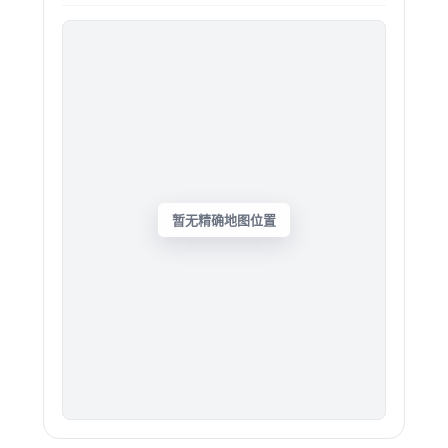
暂无精确地图位置