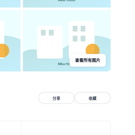
查看所有图片
分享
收藏