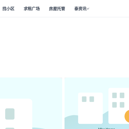
找小区
求租广场
房屋托管
泰资讯