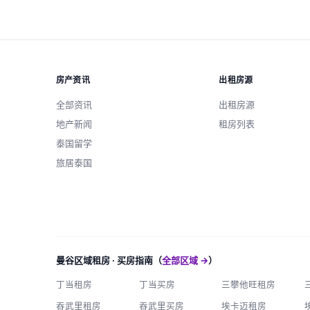
房产资讯
出租房源
全部资讯
出租房源
地产新闻
租房列表
泰国留学
旅居泰国
曼谷区域租房 · 买房指南（
全部区域 →
）
丁当租房
丁当买房
三攀他旺租房
吞武里租房
吞武里买房
埃卡迈租房