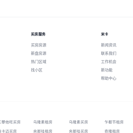
买房服务
米卡
买房房源
新闻资讯
新盘房源
联系我们
热门区域
工作机会
找小区
新功能
帮助中心
三攀他旺买房
乌隆素租房
乌隆素买房
乍都节租房
埃卡迈买房
央那哇租房
央那哇买房
奇隆租房