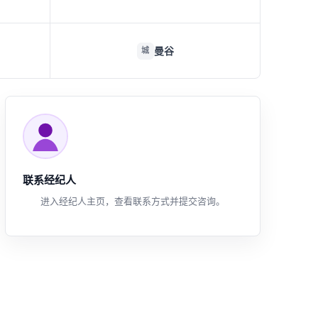
曼谷
城
联系经纪人
进入经纪人主页，查看联系方式并提交咨询。