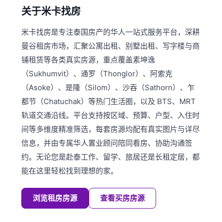
关于米卡找房
米卡找房是专注泰国房产的华人一站式服务平台，深耕
曼谷租房市场，汇聚公寓出租、别墅出租、写字楼与商
铺租赁等各类真实房源，重点覆盖素坤逸
（Sukhumvit）、通罗（Thonglor）、阿索克
（Asoke）、是隆（Silom）、沙吞（Sathorn）、乍
都节（Chatuchak）等热门生活圈，以及 BTS、MRT
轨道交通沿线。平台支持按区域、预算、户型、入住时
间等多维度精准筛选，每套房源均配有真实图片与详尽
信息，并由专属华人置业顾问陪同看房、协助沟通签
约。无论您是赴泰工作、留学、旅居还是长租定居，都
能在这里轻松找到理想的家。
浏览租房房源
查看买房房源