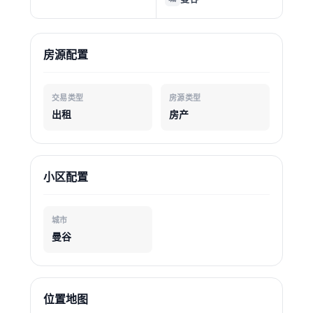
房源配置
交易类型
房源类型
出租
房产
小区配置
城市
曼谷
位置地图