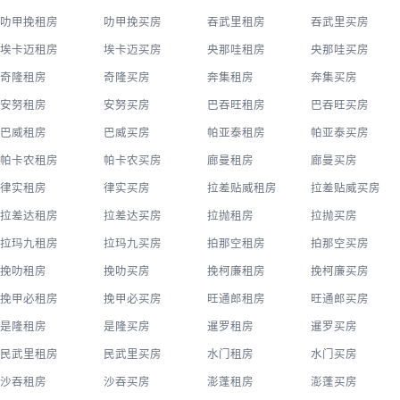
叻甲挽租房
叻甲挽买房
吞武里租房
吞武里买房
埃卡迈租房
埃卡迈买房
央那哇租房
央那哇买房
奇隆租房
奇隆买房
奔集租房
奔集买房
安努租房
安努买房
巴吞旺租房
巴吞旺买房
巴威租房
巴威买房
帕亚泰租房
帕亚泰买房
帕卡农租房
帕卡农买房
廊曼租房
廊曼买房
律实租房
律实买房
拉差贴威租房
拉差贴威买房
拉差达租房
拉差达买房
拉抛租房
拉抛买房
拉玛九租房
拉玛九买房
拍那空租房
拍那空买房
挽叻租房
挽叻买房
挽柯廉租房
挽柯廉买房
挽甲必租房
挽甲必买房
旺通郎租房
旺通郎买房
是隆租房
是隆买房
暹罗租房
暹罗买房
民武里租房
民武里买房
水门租房
水门买房
沙吞租房
沙吞买房
澎蓬租房
澎蓬买房