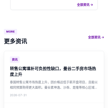
全部资讯 →
MORE
全部资讯 →
更多资讯
资讯
转售公寓填补可负担性缺口，曼谷二手房市场热
度上升
泰国转售公寓市场热度上升，因价格远低于新开盘项目，且能以
相同预算购得更大面积。曼谷素坤逸、沙吞、是隆等核心区域转
售活跃，外国买家约占三成。全国未售住宅库存高企，开发商持
2026-07-31
续缩减新盘，转售市场正成为购房者高性价比之选。