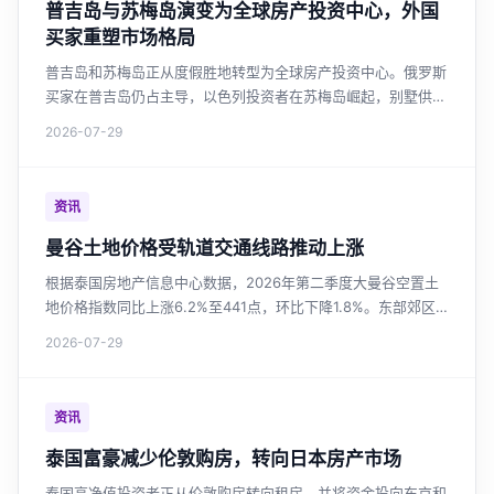
普吉岛与苏梅岛演变为全球房产投资中心，外国
买家重塑市场格局
普吉岛和苏梅岛正从度假胜地转型为全球房产投资中心。俄罗斯
买家在普吉岛仍占主导，以色列投资者在苏梅岛崛起，别墅供应
量激增超越普吉岛，市场呼吁加强监管与房产税改革。
2026-07-29
资讯
曼谷土地价格受轨道交通线路推动上涨
根据泰国房地产信息中心数据，2026年第二季度大曼谷空置土
地价格指数同比上涨6.2%至441点，环比下降1.8%。东部郊区
土地价格涨幅最大，达36.3%。轨道交通沿线土地价值持续上
2026-07-29
升，绿色线延长段涨幅17.6%。市场整体趋于稳定，但新线路投
资区域仍具增长潜力。对于关注曼谷房价和泰国投资房产的投资
者，这是重要的市场参考。
资讯
泰国富豪减少伦敦购房，转向日本房产市场
泰国高净值投资者正从伦敦购房转向租房，并将资金投向东京和