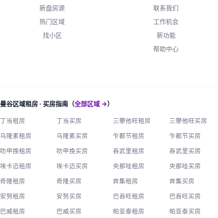
新盘房源
联系我们
热门区域
工作机会
找小区
新功能
帮助中心
曼谷区域租房 · 买房指南（
全部区域 →
）
丁当租房
丁当买房
三攀他旺租房
三攀他旺买房
乌隆素租房
乌隆素买房
乍都节租房
乍都节买房
叻甲挽租房
叻甲挽买房
吞武里租房
吞武里买房
埃卡迈租房
埃卡迈买房
央那哇租房
央那哇买房
奇隆租房
奇隆买房
奔集租房
奔集买房
安努租房
安努买房
巴吞旺租房
巴吞旺买房
巴威租房
巴威买房
帕亚泰租房
帕亚泰买房