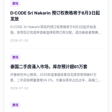
资讯
D:CODE Sri Nakarin 预订权表格将于8月3日起
发放
D:CODE Sri Nakarin项目的预订权表格将于8月3日起开始发
放。该项目已完成申请者选择和预订权分配，成功接收者需确认
并提交财务评估文件。
2026-07-30
资讯
泰国二手房涌入市场，库存预计超61万套
开泰研究中心预测，2026年底泰国未售住宅库存将突破61万
套，二手房挂牌量激增34.2%。大曼谷库存占比过半，高端二手
供应增长最快。市场供过于求强化买家议价能力，开发商投资谨
2026-07-30
慎。政府延长房贷优惠，但提振作用有限。
资讯