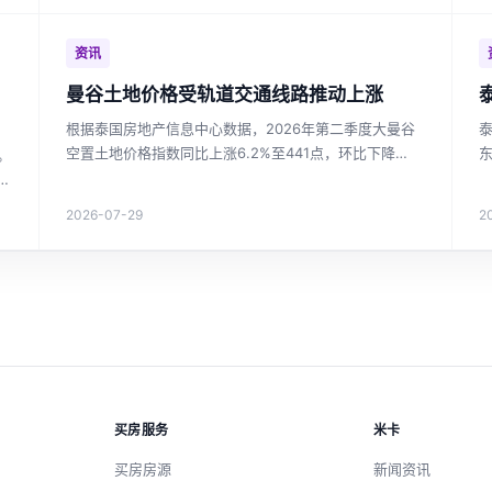
资讯
，
曼谷土地价格受轨道交通线路推动上涨
根据泰国房地产信息中心数据，2026年第二季度大曼谷
空置土地价格指数同比上涨6.2%至441点，环比下降
。
1.8%。东部郊区土地价格涨幅最大，达36.3%。轨道交
崛
通沿线土地价值持续上升，绿色线延长段涨幅17.6%。市
房
2026-07-29
2
场整体趋于稳定，但新线路投资区域仍具增长潜力。对于
关注曼谷房价和泰国投资房产的投资者，这是重要的市场
参考。
买房服务
米卡
买房房源
新闻资讯