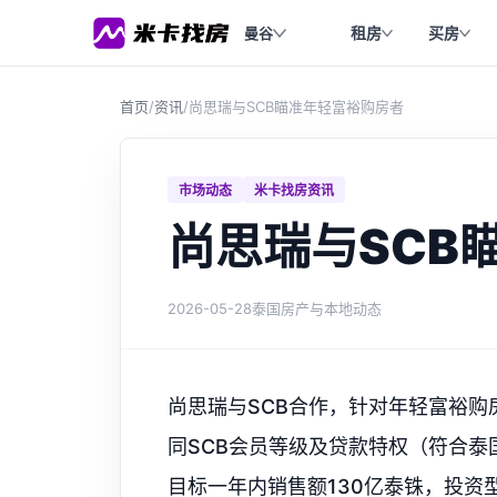
租房
买房
曼谷
首页
/
资讯
/
尚思瑞与SCB瞄准年轻富裕购房者
市场动态
米卡找房资讯
尚思瑞与SCB
2026-05-28
泰国房产与本地动态
尚思瑞与SCB合作，针对年轻富裕
同SCB会员等级及贷款特权（符合泰
目标一年内销售额130亿泰铢，投资型