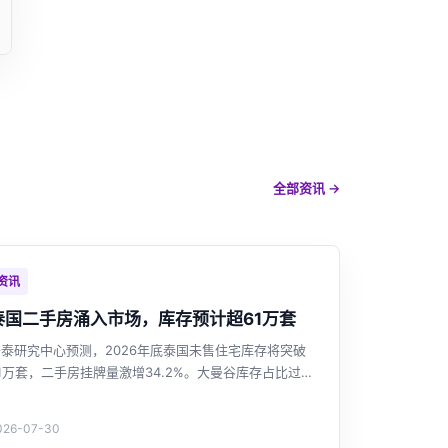
全部资讯 →
资讯
泰国二手房涌入市场，库存预计超61万套
开泰研究中心预测，2026年底泰国未售住宅库存将突破
1万套，二手房挂牌量激增34.2%。大曼谷库存占比过
半，高端二手供应增长最快。市场供过于求强化买家议价
能力，开发商投资谨慎。政府延长房贷优惠，但提振作用
026-07-30
有限。