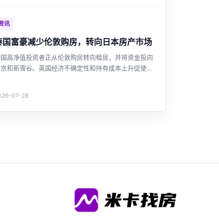
资讯
泰国富豪减少伦敦购房，转向日本房产市场
泰国高净值投资者正从伦敦购房转向租房，并将资金投向
东京和新雪谷。英国经济不确定性和持有成本上升促使调
整，而日本因日元贬值和市场稳定更具吸引力。这一趋势
反映了泰国投资者海外房产投资策略的新变化。
026-07-28