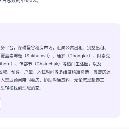
家占总数的不到5%。
服务平台，深耕曼谷租房市场，汇聚公寓出租、别墅出租、
坤逸（Sukhumvit）、通罗（Thonglor）、阿索克
athorn）、乍都节（Chatuchak）等热门生活圈，以及
持按区域、预算、户型、入住时间等多维度精准筛选，每套房源
华人置业顾问陪同看房、协助沟通签约。无论您是赴泰工
这里轻松找到理想的家。