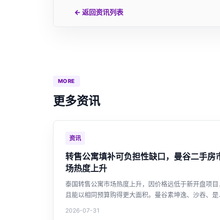
← 返回资讯列表
MORE
更多资讯
资讯
转售公寓填补可负担性缺口，曼谷二手房
场热度上升
泰国转售公寓市场热度上升，因价格远低于新开盘项目
且能以相同预算购得更大面积。曼谷素坤逸、沙吞、是
等核心区域转售活跃，外国买家约占三成。全国未售住
2026-07-31
库存高企，开发商持续缩减新盘，转售市场正成为购房