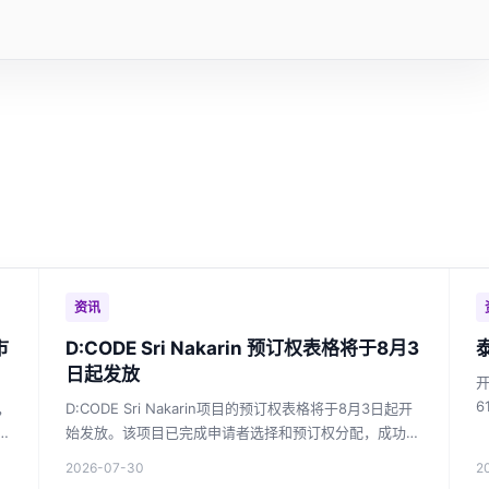
资讯
市
D:CODE Sri Nakarin 预订权表格将于8月3
日起发放
6
，
D:CODE Sri Nakarin项目的预订权表格将于8月3日起开
隆
始发放。该项目已完成申请者选择和预订权分配，成功接
宅
收者需确认并提交财务评估文件。
2026-07-30
2
者