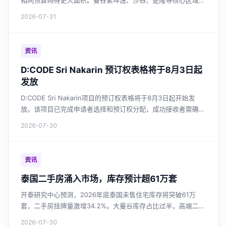
相同预算购得更大面积。曼谷素坤逸、沙吞、是隆等核心区域转
售活跃，外国买家约占三成。全国未售住宅库存高企，开发商持
2026-07-31
续缩减新盘，转售市场正成为购房者高性价比之选。
资讯
D:CODE Sri Nakarin 预订权表格将于8月3日起
发放
D:CODE Sri Nakarin项目的预订权表格将于8月3日起开始发
放。该项目已完成申请者选择和预订权分配，成功接收者需确认
并提交财务评估文件。
2026-07-30
资讯
泰国二手房涌入市场，库存预计超61万套
开泰研究中心预测，2026年底泰国未售住宅库存将突破61万
套，二手房挂牌量激增34.2%。大曼谷库存占比过半，高端二手
供应增长最快。市场供过于求强化买家议价能力，开发商投资谨
2026-07-30