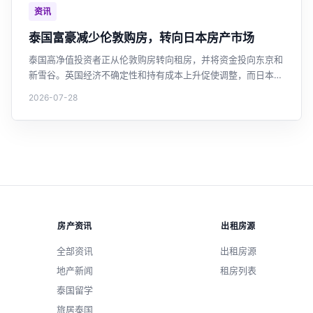
者，这是重要的市场参考。
资讯
泰国富豪减少伦敦购房，转向日本房产市场
泰国高净值投资者正从伦敦购房转向租房，并将资金投向东京和
新雪谷。英国经济不确定性和持有成本上升促使调整，而日本因
日元贬值和市场稳定更具吸引力。这一趋势反映了泰国投资者海
2026-07-28
外房产投资策略的新变化。
房产资讯
出租房源
全部资讯
出租房源
地产新闻
租房列表
泰国留学
旅居泰国