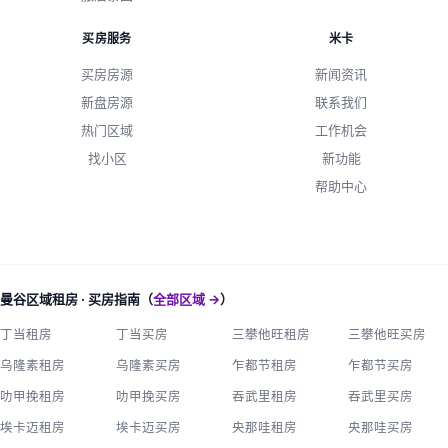
买房服务
米卡
买房房源
新闻资讯
新盘房源
联系我们
热门区域
工作机会
找小区
新功能
帮助中心
曼谷区域租房 · 买房指南（
全部区域 →
）
丁当租房
丁当买房
三攀他旺租房
三攀他旺买房
乌隆素租房
乌隆素买房
乍都节租房
乍都节买房
叻甲挽租房
叻甲挽买房
吞武里租房
吞武里买房
埃卡迈租房
埃卡迈买房
央那哇租房
央那哇买房