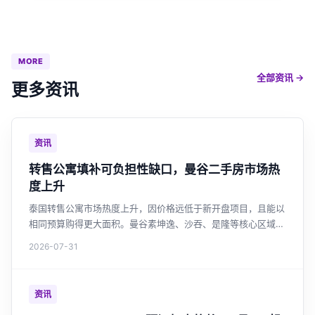
MORE
全部资讯 →
更多资讯
资讯
转售公寓填补可负担性缺口，曼谷二手房市场热
度上升
泰国转售公寓市场热度上升，因价格远低于新开盘项目，且能以
相同预算购得更大面积。曼谷素坤逸、沙吞、是隆等核心区域转
售活跃，外国买家约占三成。全国未售住宅库存高企，开发商持
2026-07-31
续缩减新盘，转售市场正成为购房者高性价比之选。
资讯