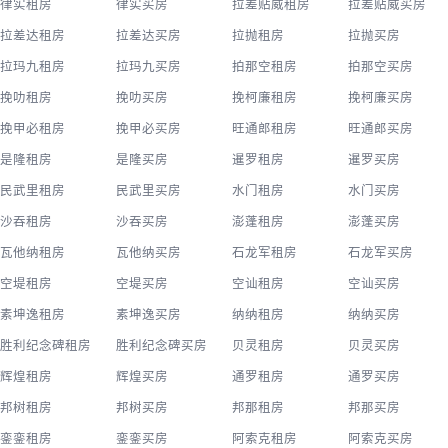
律实租房
律实买房
拉差贴威租房
拉差贴威买房
拉差达租房
拉差达买房
拉抛租房
拉抛买房
拉玛九租房
拉玛九买房
拍那空租房
拍那空买房
挽叻租房
挽叻买房
挽柯廉租房
挽柯廉买房
挽甲必租房
挽甲必买房
旺通郎租房
旺通郎买房
是隆租房
是隆买房
暹罗租房
暹罗买房
民武里租房
民武里买房
水门租房
水门买房
沙吞租房
沙吞买房
澎蓬租房
澎蓬买房
瓦他纳租房
瓦他纳买房
石龙军租房
石龙军买房
空堤租房
空堤买房
空讪租房
空讪买房
素坤逸租房
素坤逸买房
纳纳租房
纳纳买房
胜利纪念碑租房
胜利纪念碑买房
贝灵租房
贝灵买房
辉煌租房
辉煌买房
通罗租房
通罗买房
邦树租房
邦树买房
邦那租房
邦那买房
銮銮租房
銮銮买房
阿索克租房
阿索克买房