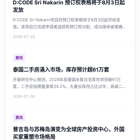
D:CODE Sri Nakarin 预订权表格将于8月3日起
发放
D:CODE Sri Nakarin项目的预订权表格将于8月3日起开始发
放。该项目已完成申请者选择和预订权分配，成功接收者需确认
并提交财务评估文件。
2026-07-30
资讯
泰国二手房涌入市场，库存预计超61万套
开泰研究中心预测，2026年底泰国未售住宅库存将突破61万
套，二手房挂牌量激增34.2%。大曼谷库存占比过半，高端二手
供应增长最快。市场供过于求强化买家议价能力，开发商投资谨
2026-07-30
慎。政府延长房贷优惠，但提振作用有限。
资讯
普吉岛与苏梅岛演变为全球房产投资中心，外国
买家重塑市场格局