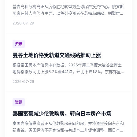
普吉岛和苏梅岛正从度假胜地转型为全球房产投资中心。俄罗斯
买家在普吉岛仍占主导，以色列投资者在苏梅岛崛起，别墅供应
量激增超越普吉岛，市场呼吁加强监管与房产税改革。
2026-07-29
资讯
曼谷土地价格受轨道交通线路推动上涨
根据泰国房地产信息中心数据，2026年第二季度大曼谷空置土
地价格指数同比上涨6.2%至441点，环比下降1.8%。东部郊区
土地价格涨幅最大，达36.3%。轨道交通沿线土地价值持续上
2026-07-29
升，绿色线延长段涨幅17.6%。市场整体趋于稳定，但新线路投
资区域仍具增长潜力。对于关注曼谷房价和泰国投资房产的投资
者，这是重要的市场参考。
资讯
泰国富豪减少伦敦购房，转向日本房产市场
泰国高净值投资者正从伦敦购房转向租房，并将资金投向东京和
新雪谷。英国经济不确定性和持有成本上升促使调整，而日本因
日元贬值和市场稳定更具吸引力。这一趋势反映了泰国投资者海