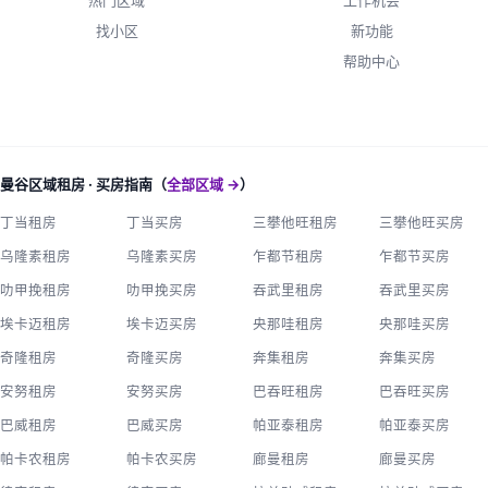
热门区域
工作机会
找小区
新功能
帮助中心
曼谷区域租房 · 买房指南（
全部区域 →
）
丁当租房
丁当买房
三攀他旺租房
三攀他旺买房
乌隆素租房
乌隆素买房
乍都节租房
乍都节买房
叻甲挽租房
叻甲挽买房
吞武里租房
吞武里买房
埃卡迈租房
埃卡迈买房
央那哇租房
央那哇买房
奇隆租房
奇隆买房
奔集租房
奔集买房
安努租房
安努买房
巴吞旺租房
巴吞旺买房
巴威租房
巴威买房
帕亚泰租房
帕亚泰买房
帕卡农租房
帕卡农买房
廊曼租房
廊曼买房