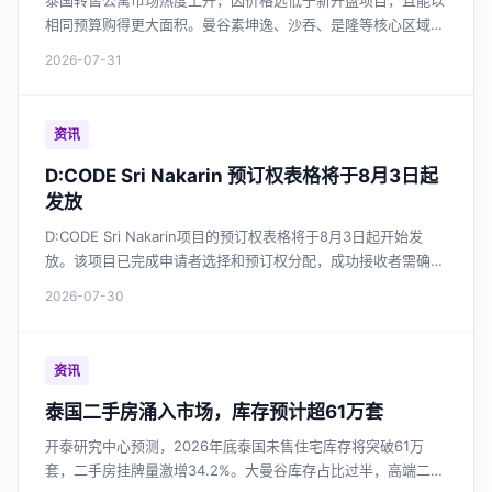
泰国转售公寓市场热度上升，因价格远低于新开盘项目，且能以
相同预算购得更大面积。曼谷素坤逸、沙吞、是隆等核心区域转
售活跃，外国买家约占三成。全国未售住宅库存高企，开发商持
2026-07-31
续缩减新盘，转售市场正成为购房者高性价比之选。
资讯
D:CODE Sri Nakarin 预订权表格将于8月3日起
发放
D:CODE Sri Nakarin项目的预订权表格将于8月3日起开始发
放。该项目已完成申请者选择和预订权分配，成功接收者需确认
并提交财务评估文件。
2026-07-30
资讯
泰国二手房涌入市场，库存预计超61万套
开泰研究中心预测，2026年底泰国未售住宅库存将突破61万
套，二手房挂牌量激增34.2%。大曼谷库存占比过半，高端二手