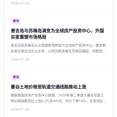
供应增长最快。市场供过于求强化买家议价能力，开发商投资谨
2026-07-30
慎。政府延长房贷优惠，但提振作用有限。
资讯
普吉岛与苏梅岛演变为全球房产投资中心，外国
买家重塑市场格局
普吉岛和苏梅岛正从度假胜地转型为全球房产投资中心。俄罗斯
买家在普吉岛仍占主导，以色列投资者在苏梅岛崛起，别墅供应
量激增超越普吉岛，市场呼吁加强监管与房产税改革。
2026-07-29
资讯
曼谷土地价格受轨道交通线路推动上涨
根据泰国房地产信息中心数据，2026年第二季度大曼谷空置土
地价格指数同比上涨6.2%至441点，环比下降1.8%。东部郊区
土地价格涨幅最大，达36.3%。轨道交通沿线土地价值持续上
2026-07-29
升，绿色线延长段涨幅17.6%。市场整体趋于稳定，但新线路投