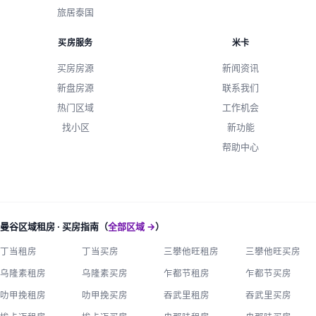
旅居泰国
买房服务
米卡
买房房源
新闻资讯
新盘房源
联系我们
热门区域
工作机会
找小区
新功能
帮助中心
曼谷区域租房 · 买房指南（
全部区域 →
）
丁当租房
丁当买房
三攀他旺租房
三攀他旺买房
乌隆素租房
乌隆素买房
乍都节租房
乍都节买房
叻甲挽租房
叻甲挽买房
吞武里租房
吞武里买房