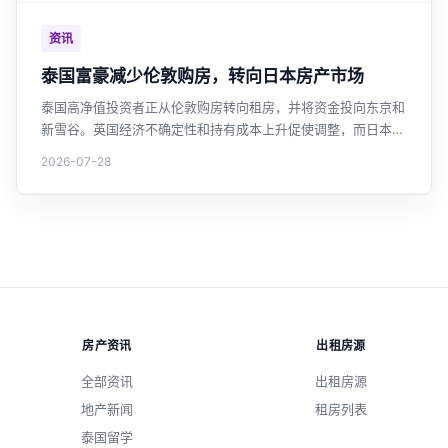
资区域仍具增长潜力。对于关注曼谷房价和泰国投资房产的投资
者，这是重要的市场参考。
资讯
泰国富豪减少伦敦购房，转向日本房产市场
泰国高净值投资者正从伦敦购房转向租房，并将资金投向东京和
新雪谷。英国经济不确定性和持有成本上升促使调整，而日本因
日元贬值和市场稳定更具吸引力。这一趋势反映了泰国投资者海
2026-07-28
外房产投资策略的新变化。
房产资讯
出租房源
全部资讯
出租房源
地产新闻
租房列表
泰国留学