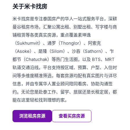
关于米卡找房
米卡找房是专注泰国房产的华人一站式服务平台，深耕
曼谷租房市场，汇聚公寓出租、别墅出租、写字楼与商
铺租赁等各类真实房源，重点覆盖素坤逸
（Sukhumvit）、通罗（Thonglor）、阿索克
（Asoke）、是隆（Silom）、沙吞（Sathorn）、乍
都节（Chatuchak）等热门生活圈，以及 BTS、MRT
轨道交通沿线。平台支持按区域、预算、户型、入住时
间等多维度精准筛选，每套房源均配有真实图片与详尽
信息，并由专属华人置业顾问陪同看房、协助沟通签
约。无论您是赴泰工作、留学、旅居还是长租定居，都
能在这里轻松找到理想的家。
浏览租房房源
查看买房房源