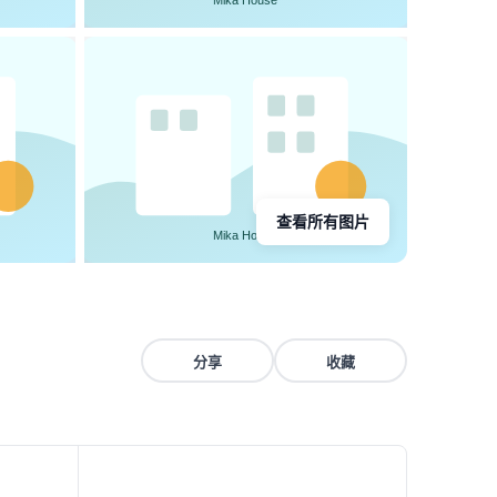
查看所有图片
分享
收藏