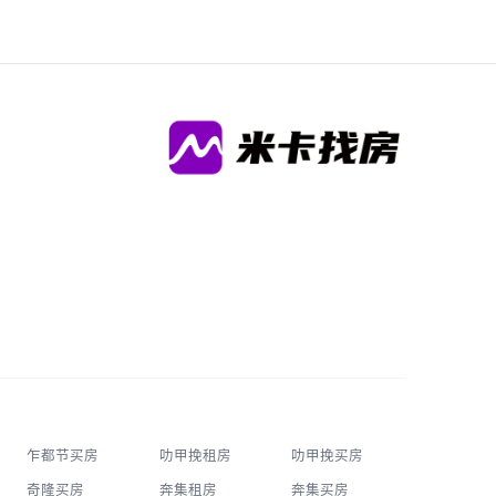
乍都节买房
叻甲挽租房
叻甲挽买房
奇隆买房
奔集租房
奔集买房