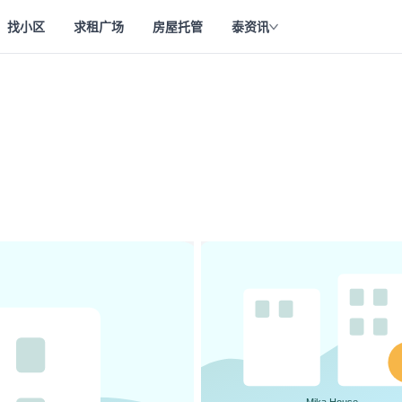
找小区
求租广场
房屋托管
泰资讯