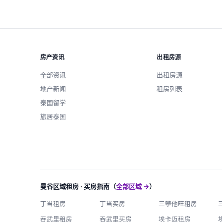
房产资讯
出租房源
全部资讯
出租房源
地产新闻
租房列表
泰国留学
旅居泰国
曼谷区域租房 · 买房指南（
全部区域 →
）
丁当租房
丁当买房
三攀他旺租房
吞武里租房
吞武里买房
埃卡迈租房