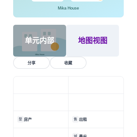
单元内部
地图视图
分享
收藏
房产
出租
型
售
曼谷
城