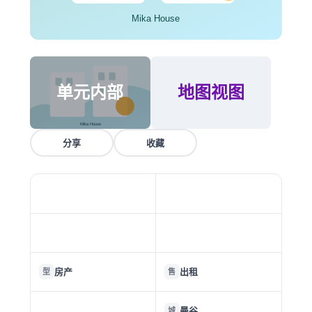
单元内部
地图视图
分享
收藏
房产
出租
型
售
曼谷
城