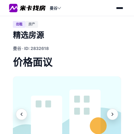
曼谷
出租
房产
精选房源
曼谷 · ID: 2832618
价格面议