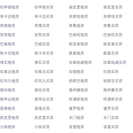
叻甲挽租房
叻甲挽买房
吞武里租房
吞武里买房
埃卡迈租房
埃卡迈买房
央那哇租房
央那哇买房
奇隆租房
奇隆买房
奔集租房
奔集买房
安努租房
安努买房
巴吞旺租房
巴吞旺买房
巴威租房
巴威买房
帕亚泰租房
帕亚泰买房
帕卡农租房
帕卡农买房
廊曼租房
廊曼买房
律实租房
律实买房
拉差贴威租房
拉差贴威买房
拉差达租房
拉差达买房
拉抛租房
拉抛买房
拉玛九租房
拉玛九买房
拍那空租房
拍那空买房
挽叻租房
挽叻买房
挽柯廉租房
挽柯廉买房
挽甲必租房
挽甲必买房
旺通郎租房
旺通郎买房
是隆租房
是隆买房
暹罗租房
暹罗买房
民武里租房
民武里买房
水门租房
水门买房
沙吞租房
沙吞买房
澎蓬租房
澎蓬买房