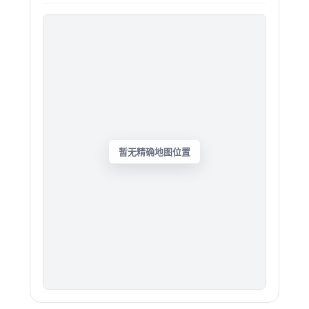
暂无精确地图位置