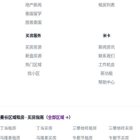
地产新闻
租房列表
泰国留学
旅居泰国
买房服务
米卡
买房房源
新闻资讯
新盘房源
联系我们
热门区域
工作机会
找小区
新功能
帮助中心
曼谷区域租房 · 买房指南（
全部区域 →
）
丁当租房
丁当买房
三攀他旺租房
三攀他旺买房
乌隆素租房
乌隆素买房
乍都节租房
乍都节买房