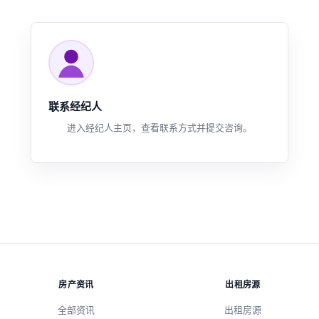
联系经纪人
进入经纪人主页，查看联系方式并提交咨询。
房产资讯
出租房源
全部资讯
出租房源