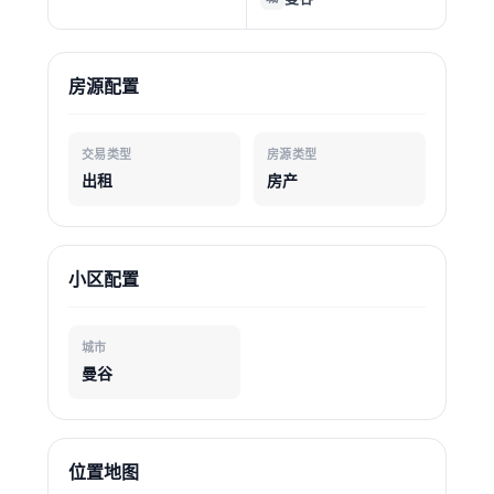
房源配置
交易类型
房源类型
出租
房产
小区配置
城市
曼谷
位置地图