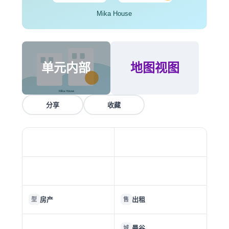
单元内部
地图视图
分享
收藏
房产
出租
型
售
曼谷
城