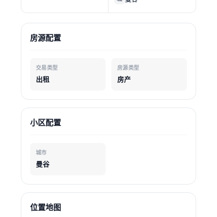
房源配置
交易类型
房源类型
出租
房产
小区配置
城市
曼谷
位置地图