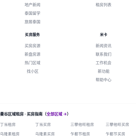
地产新闻
租房列表
泰国留学
旅居泰国
买房服务
米卡
买房房源
新闻资讯
新盘房源
联系我们
热门区域
工作机会
找小区
新功能
帮助中心
曼谷区域租房 · 买房指南（
全部区域 →
）
丁当租房
丁当买房
三攀他旺租房
三攀他旺买房
乌隆素租房
乌隆素买房
乍都节租房
乍都节买房