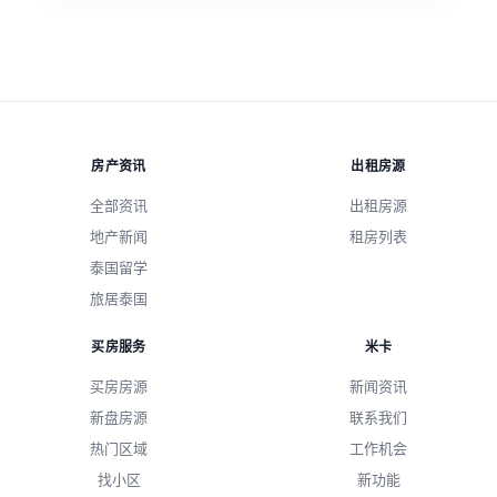
房产资讯
出租房源
全部资讯
出租房源
地产新闻
租房列表
泰国留学
旅居泰国
买房服务
米卡
买房房源
新闻资讯
新盘房源
联系我们
热门区域
工作机会
找小区
新功能