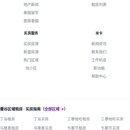
地产新闻
租房列表
泰国留学
旅居泰国
买房服务
米卡
买房房源
新闻资讯
新盘房源
联系我们
热门区域
工作机会
找小区
新功能
帮助中心
曼谷区域租房 · 买房指南（
全部区域 →
）
丁当租房
丁当买房
三攀他旺租房
三攀他旺买房
乌隆素租房
乌隆素买房
乍都节租房
乍都节买房