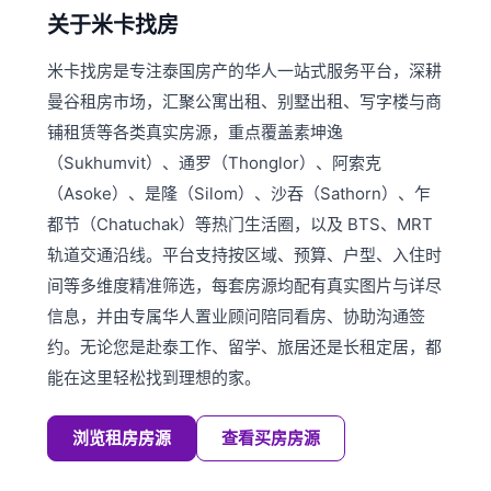
关于米卡找房
米卡找房是专注泰国房产的华人一站式服务平台，深耕
曼谷租房市场，汇聚公寓出租、别墅出租、写字楼与商
铺租赁等各类真实房源，重点覆盖素坤逸
（Sukhumvit）、通罗（Thonglor）、阿索克
（Asoke）、是隆（Silom）、沙吞（Sathorn）、乍
都节（Chatuchak）等热门生活圈，以及 BTS、MRT
轨道交通沿线。平台支持按区域、预算、户型、入住时
间等多维度精准筛选，每套房源均配有真实图片与详尽
信息，并由专属华人置业顾问陪同看房、协助沟通签
约。无论您是赴泰工作、留学、旅居还是长租定居，都
能在这里轻松找到理想的家。
浏览租房房源
查看买房房源