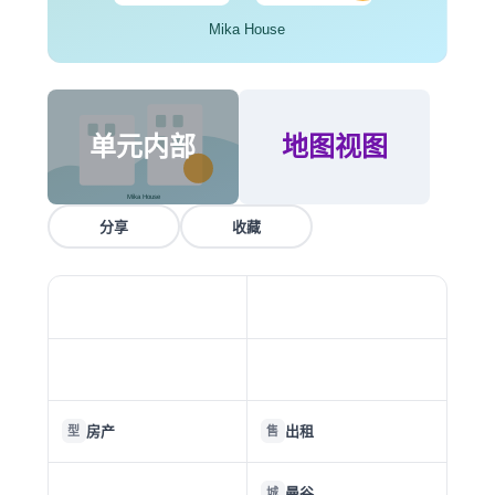
单元内部
地图视图
分享
收藏
房产
出租
型
售
曼谷
城