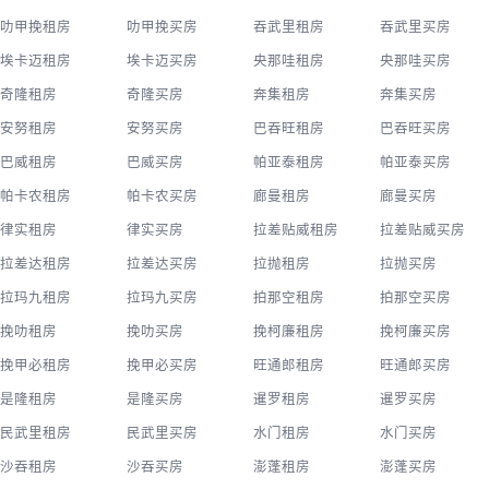
叻甲挽租房
叻甲挽买房
吞武里租房
吞武里买房
埃卡迈租房
埃卡迈买房
央那哇租房
央那哇买房
奇隆租房
奇隆买房
奔集租房
奔集买房
安努租房
安努买房
巴吞旺租房
巴吞旺买房
巴威租房
巴威买房
帕亚泰租房
帕亚泰买房
帕卡农租房
帕卡农买房
廊曼租房
廊曼买房
律实租房
律实买房
拉差贴威租房
拉差贴威买房
拉差达租房
拉差达买房
拉抛租房
拉抛买房
拉玛九租房
拉玛九买房
拍那空租房
拍那空买房
挽叻租房
挽叻买房
挽柯廉租房
挽柯廉买房
挽甲必租房
挽甲必买房
旺通郎租房
旺通郎买房
是隆租房
是隆买房
暹罗租房
暹罗买房
民武里租房
民武里买房
水门租房
水门买房
沙吞租房
沙吞买房
澎蓬租房
澎蓬买房