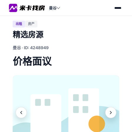
曼谷
出租
房产
精选房源
曼谷 · ID: 4248949
价格面议