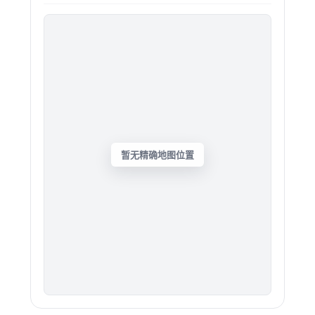
暂无精确地图位置