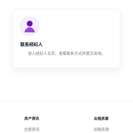
联系经纪人
进入经纪人主页，查看联系方式并提交咨询。
房产资讯
出租房源
全部资讯
出租房源