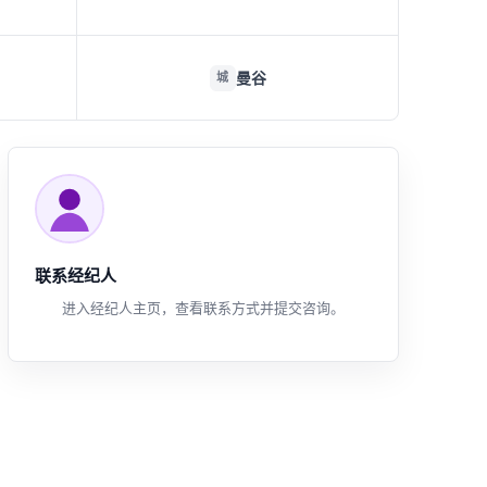
曼谷
城
联系经纪人
进入经纪人主页，查看联系方式并提交咨询。