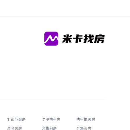
乍都节买房
叻甲挽租房
叻甲挽买房
奇隆买房
奔集租房
奔集买房