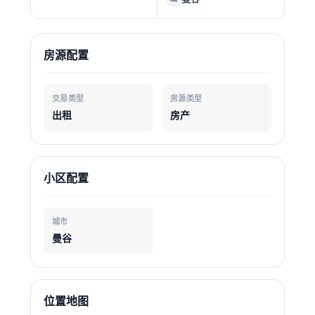
房源配置
交易类型
房源类型
出租
房产
小区配置
城市
曼谷
位置地图