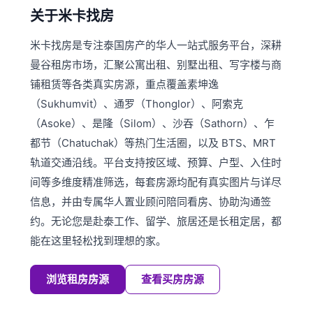
关于米卡找房
米卡找房是专注泰国房产的华人一站式服务平台，深耕
曼谷租房市场，汇聚公寓出租、别墅出租、写字楼与商
铺租赁等各类真实房源，重点覆盖素坤逸
（Sukhumvit）、通罗（Thonglor）、阿索克
（Asoke）、是隆（Silom）、沙吞（Sathorn）、乍
都节（Chatuchak）等热门生活圈，以及 BTS、MRT
轨道交通沿线。平台支持按区域、预算、户型、入住时
间等多维度精准筛选，每套房源均配有真实图片与详尽
信息，并由专属华人置业顾问陪同看房、协助沟通签
约。无论您是赴泰工作、留学、旅居还是长租定居，都
能在这里轻松找到理想的家。
浏览租房房源
查看买房房源