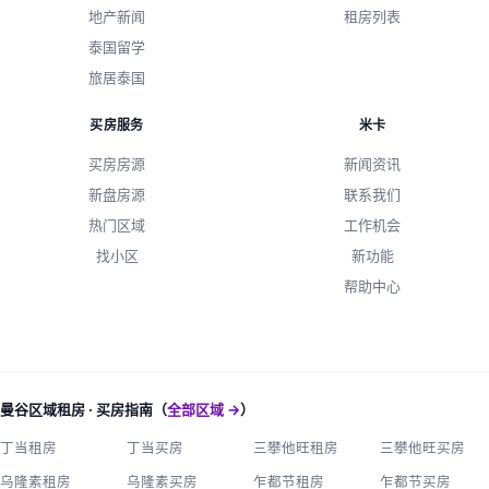
地产新闻
租房列表
泰国留学
旅居泰国
买房服务
米卡
买房房源
新闻资讯
新盘房源
联系我们
热门区域
工作机会
找小区
新功能
帮助中心
曼谷区域租房 · 买房指南（
全部区域 →
）
丁当租房
丁当买房
三攀他旺租房
三攀他旺买房
乌隆素租房
乌隆素买房
乍都节租房
乍都节买房