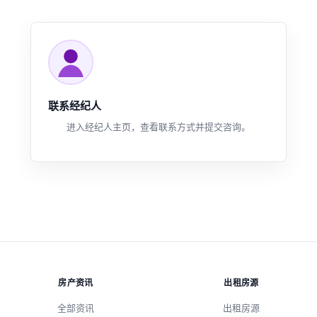
联系经纪人
进入经纪人主页，查看联系方式并提交咨询。
房产资讯
出租房源
全部资讯
出租房源