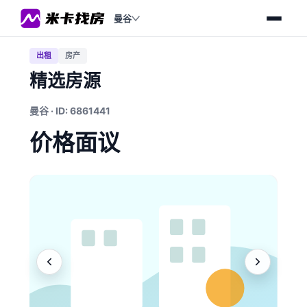
曼谷
出租
房产
精选房源
曼谷 · ID: 6861441
价格面议