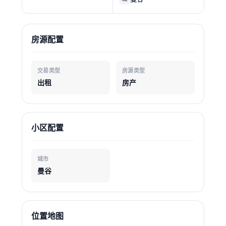
房源配置
交易类型
房源类型
出租
房产
小区配置
城市
曼谷
位置地图