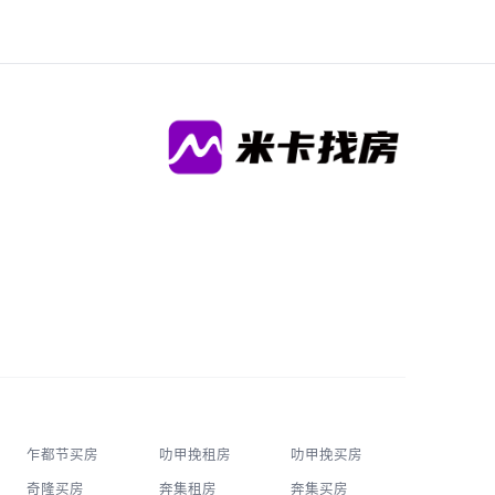
乍都节买房
叻甲挽租房
叻甲挽买房
奇隆买房
奔集租房
奔集买房