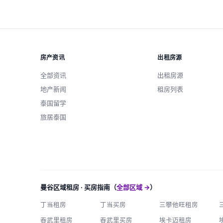
房产资讯
出租房源
全部资讯
出租房源
地产新闻
租房列表
泰国留学
旅居泰国
曼谷区域租房 · 买房指南（
全部区域 →
）
丁当租房
丁当买房
三攀他旺租房
吞武里租房
吞武里买房
埃卡迈租房