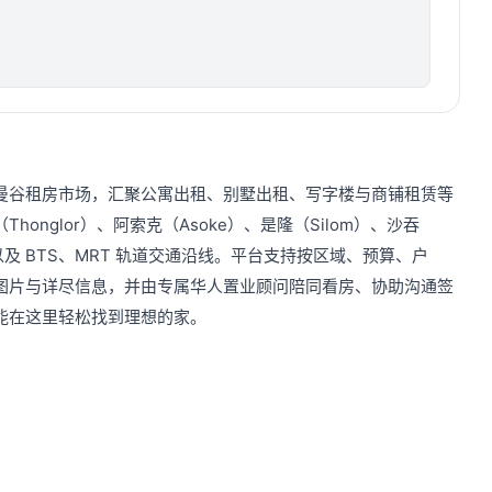
曼谷租房市场，汇聚公寓出租、别墅出租、写字楼与商铺租赁等
honglor）、阿索克（Asoke）、是隆（Silom）、沙吞
圈，以及 BTS、MRT 轨道交通沿线。平台支持按区域、预算、户
图片与详尽信息，并由专属华人置业顾问陪同看房、协助沟通签
能在这里轻松找到理想的家。