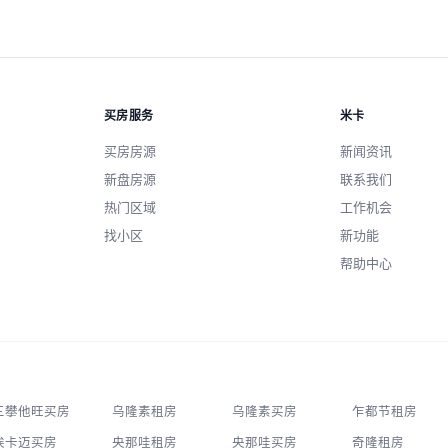
买房服务
米卡
买房房源
新闻资讯
新盘房源
联系我们
热门区域
工作机会
找小区
新功能
帮助中心
三攀他旺买房
乌隆素租房
乌隆素买房
乍都节租房
埃卡迈买房
央那哇租房
央那哇买房
奇隆租房