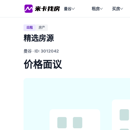
租房
买房
曼谷
出租
房产
精选房源
曼谷 · ID: 3012042
价格面议